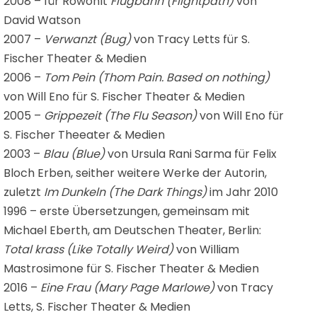
2008 – für Rowohlt
Flugbahn (
Flightpath
)
von
David Watson
2007 –
Verwanzt (
Bug
)
von Tracy Letts für S.
Fischer Theater & Medien
2006 –
Tom Pein (
Thom Pain. Based on nothing
)
von Will Eno für S. Fischer Theater & Medien
2005 –
Grippezeit
(
The Flu Season
)
von Will Eno für
S. Fischer Theeater & Medien
2003 –
Blau (
Blue
)
von Ursula Rani Sarma für Felix
Bloch Erben, seither weitere Werke der Autorin,
zuletzt
Im Dunkeln (
The Dark Things
)
im Jahr 2010
1996 – erste Übersetzungen, gemeinsam mit
Michael Eberth, am Deutschen Theater, Berlin:
Total krass (
Like Totally Weird
)
von William
Mastrosimone für S. Fischer Theater & Medien
2016 –
Eine Frau
(
Mary Page Marlowe
)
von Tracy
Letts, S. Fischer Theater & Medien