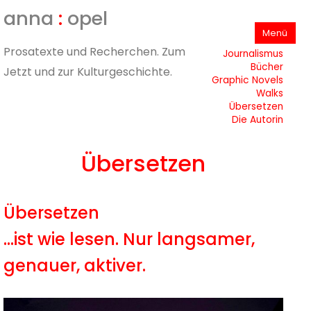
anna
:
opel
Zum
Menü
Inhalt
springen
Prosatexte und Recherchen. Zum
Journalismus
Bücher
Jetzt und zur Kulturgeschichte.
Graphic Novels
Walks
Übersetzen
Die Autorin
Übersetzen
Übersetzen
…ist wie lesen. Nur langsamer,
genauer, aktiver.