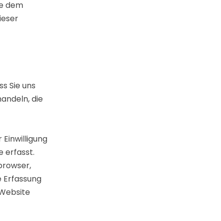
ie dem
ieser
s Sie uns
handeln, die
Einwilligung
 erfasst.
browser,
e Erfassung
 Website