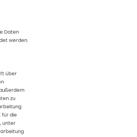
re Daten
det werden.
ft über
en
n außerdem
aten zu
arbeitung
 für die
, unter
arbeitung