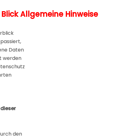
 Blick
Allgemeine Hinweise
rblick
passiert,
ene Daten
ert werden
atenschutz
hrten
 dieser
durch den