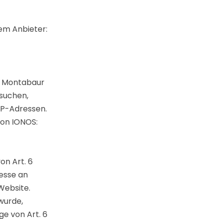
dem Anbieter:
10 Montabaur
suchen,
 IP-Adressen.
von IONOS:
on Art. 6
resse an
Website.
wurde,
ge von Art. 6