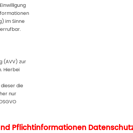
Einwilligung
Informationen
g) im Sinne
derrufbar.
g (AVV) zur
 Hierbei
dieser die
her nur
r DSGVO
und Pflichtinformationen
Datenschut